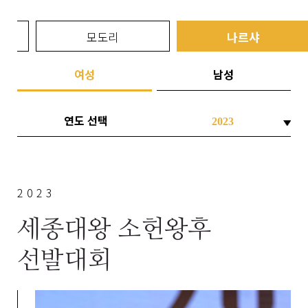
모도리
나르샤
여성
남성
연도 선택
2023
세종대왕 소헌왕후
선발대회