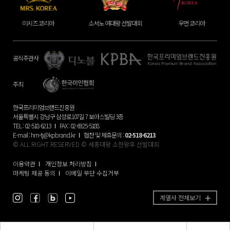
소서노 여대왕 선발대회
우먼 코리아
미스 글로벌 코리아
공식주관사
주최
한국프리미엄브랜드진흥원
서울특별시 강남구 삼성로107길 7 보아스빌딩 3층
TEL : 02-518-6213
FAX : 02-6925-5188
E-mail :
hm-tj@kpbrand.kr
협찬 및 제휴문의 :
02-518-6213
© ALL RIGHT RESERVED © 세종대왕 소헌왕후 선발대회
이용약관
개인정보 처리방침
마케팅 제공 동의
이메일 무단 수집거부
계열사 전체보기