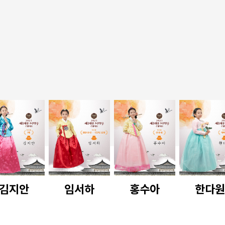
김지안
임서하
홍수아
한다원