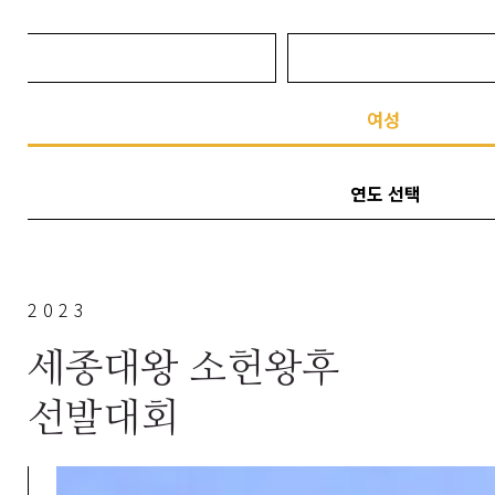
후
여성
연도 선택
2023
세종대왕 소헌왕후
선발대회