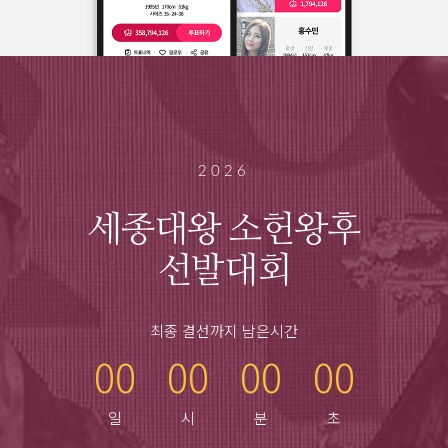
2026
세종대왕 소헌왕후
선발대회
최종 결선까지 남은시간
00
00
00
00