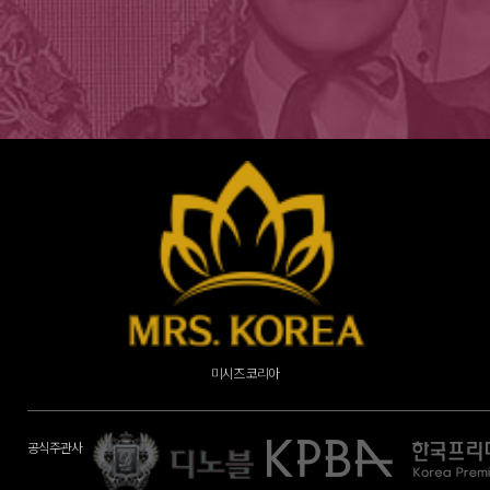
소서노 여대왕 선발대회
공식주관사