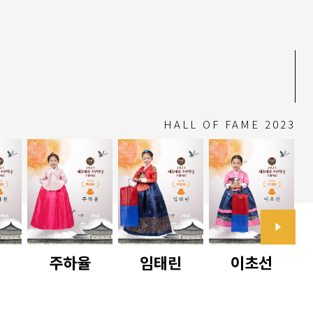
HALL OF FAME 2023
주하율
임태린
이초선