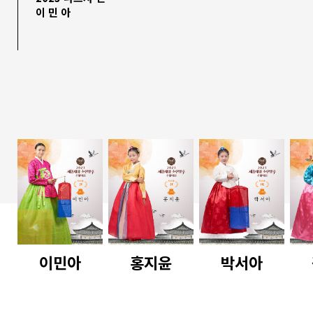
이 민 아
이민아
홍지윤
박서아